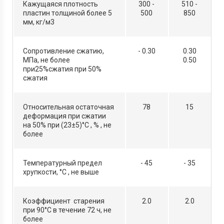
Кажущаяся плотность
300 -
510 -
пластин толщиной более 5
500
850
мм, кг/м3
Сопротивление сжатию,
- 0.30
0.30
МПа, не более
0.50
при25%сжатия при 50%
сжатия
Относительная остаточная
78
15
деформация при сжатии
на 50% при (23±5)°С , % , не
более
Температурный предел
- 45
- 35
хрупкости, °С , не выше
Коэффициент старения
2.0
2.0
при 90°С в течение 72 ч, не
более