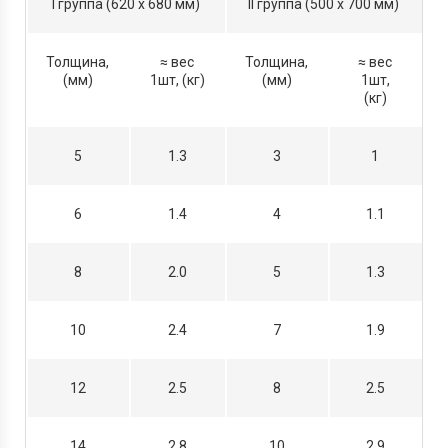
I группа (620 х 680 мм)
II группа (500 х 700 мм)
Толщина,
≈ вес
Толщина,
≈ вес
(мм)
1шт, (кг)
(мм)
1шт,
(кг)
5
1.3
3
1
6
1.4
4
1.1
8
2.0
5
1.3
10
2.4
7
1.9
12
2.5
8
2.5
14
2.8
10
2.9