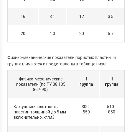
16
3.1
12
3.5
20
4.0
20
5.7
Физико-механические показатели пористых пластин I и II
групп отличаются и представлены в таблице ниже:
Физико-механические
I
II
показатели (по ТУ 38.105
группа
группа
867-90):
Кажущаяся плотность
300 -
510 -
пластин толщиной до 5 мм
550
850
включительно, кг/м3