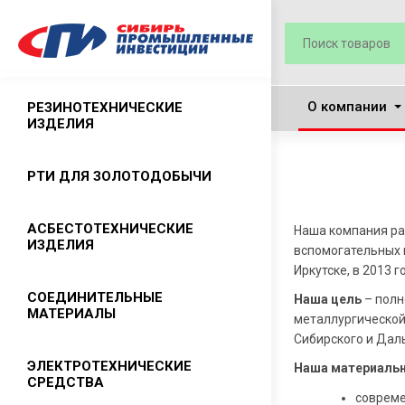
О компании
РЕЗИНОТЕХНИЧЕСКИЕ
ИЗДЕЛИЯ
Резиновые рукава
РТИ ДЛЯ ЗОЛОТОДОБЫЧИ
Резиновые ремни приводные
АСБЕСТОТЕХНИЧЕСКИЕ
Наша компания ра
Технические пластины
ИЗДЕЛИЯ
вспомогательных 
(техпластины)
Иркутске, в 2013 г
Лента конвейерная ГОСТ 20-2018
Асбест хризотиловый
СОЕДИНИТЕЛЬНЫЕ
Наша цель
– полн
МАТЕРИАЛЫ
Резиновые ковры
металлургической
Листовой паронит
Сибирского и Дал
Резиновая проступь
Набивки сальниковые
Камлоки
ЭЛЕКТРОТЕХНИЧЕСКИЕ
Наша материальн
Резиновый клей
СРЕДСТВА
Картон асбестовый
Хомуты
совреме