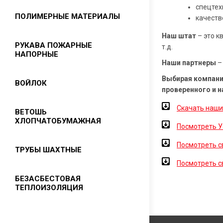
Резиновые кольца
Шнуры асбестовые
спецтех
Ремонтное соединение «ЁЛОЧКА»
Изолента
ПОЛИМЕРНЫЕ МАТЕРИАЛЫ
Манжеты
качеств
Асбестовая ткань
Текстолит
Шнуры резиновые
Наш штат
– это к
Лента асбестовая
Фторопласт
РУКАВА ПОЖАРНЫЕ
т.д.
Стеклотекстолит
Бурукрытия
НАПОРНЫЕ
Листы асбостальные
ФУМ лента
Наши партнеры
–
Картон прокладочный,
Сырая резиновая смесь
Прокладочный асбестовый картон
электроизоляционный
Капролон (полиамид)
Выбирая компани
ВОЙЛОК
КАП
Уплотнитель для окон
проверенного и 
Трубки ТСЭФ
Скачать наши
ВЕТОШЬ
ХЛОПЧАТОБУМАЖНАЯ
Посмотреть У
Посмотреть с
ТРУБЫ ШАХТНЫЕ
Посмотреть с
БЕЗАСБЕСТОВАЯ
ТЕПЛОИЗОЛЯЦИЯ
Картон теплоизоляционный