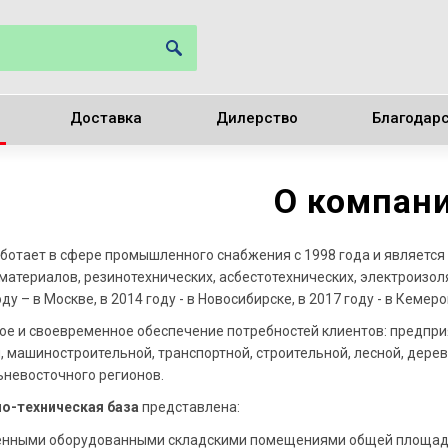
Доставка
Дилерство
Благодар
О компан
ботает в сфере промышленного снабжения с 1998 года и являетс
материалов, резинотехнических, асбестотехнических, электроизол
оду – в Москве, в 2014 году - в Новосибирске, в 2017 году - в Кемеро
ое и своевременное обеспечение потребностей клиентов: предпри
, машиностроительной, транспортной, строительной, лесной, дер
ьневосточного регионов.
о-техническая база
представлена:
нными оборудованными складскими помещениями общей площадью