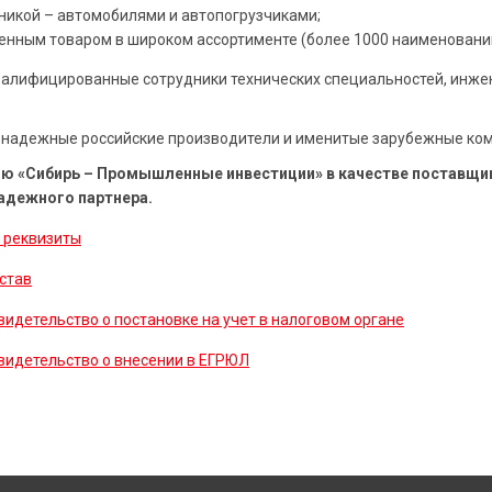
никой – автомобилями и автопогрузчиками;
енным товаром в широком ассортименте (более 1000 наименовани
валифицированные сотрудники технических специальностей, инжен
 надежные российские производители и именитые зарубежные ком
ю «Сибирь – Промышленные инвестиции» в качестве поставщик
надежного партнера.
 реквизиты
став
видетельство о постановке на учет в налоговом органе
видетельство о внесении в ЕГРЮЛ